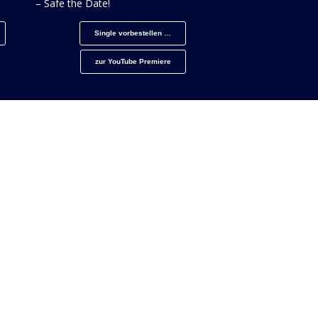
– Safe the Date!
Single vorbestellen …
zur YouTube Premiere