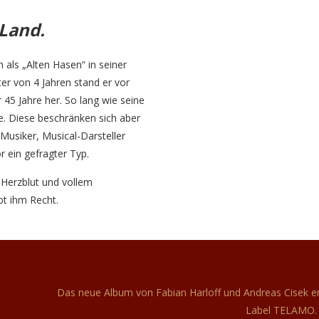
Land.
 als „Alten Hasen“ in seiner
ter von 4 Jahren stand er vor
 45 Jahre her. So lang wie seine
ge. Diese beschränken sich aber
 Musiker, Musical-Darsteller
r ein gefragter Typ.
 Herzblut und vollem
bt ihm Recht.
Das neue Album von Fabian Harloff und Andreas Cisek 
Label TELAMO.