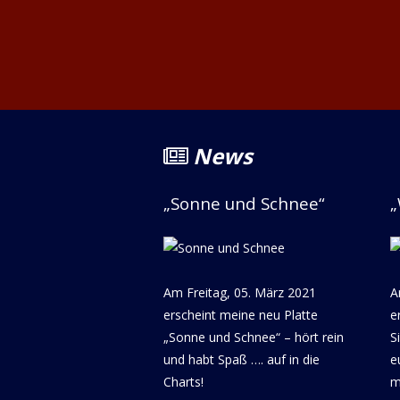
News
„Sonne und Schnee“
„
Am Freitag, 05. März 2021
A
erscheint meine neu Platte
e
„Sonne und Schnee“ – hört rein
S
und habt Spaß …. auf in die
e
Charts!
m