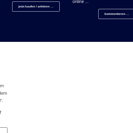
online …
jetzt kaufen / anhören …
kommentieren …
um
 dem
“.
f
…